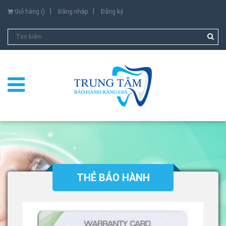
Giỏ hàng (
)
Đăng nhập
Đăng ký
THẺ BẢO HÀNH