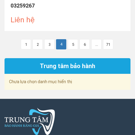
03259267
Liên hệ
4
1
2
3
5
6
...
71
Trung tâm bảo hành
Chưa lựa chọn danh mục hiển thị