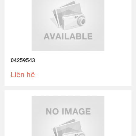
04259543
Liên hệ