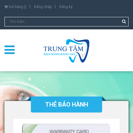
Giỏ hàng (
)
Đăng nhập
Đăng ký
THẺ BẢO HÀNH