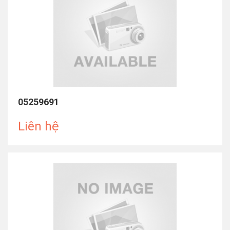
05259691
Liên hệ