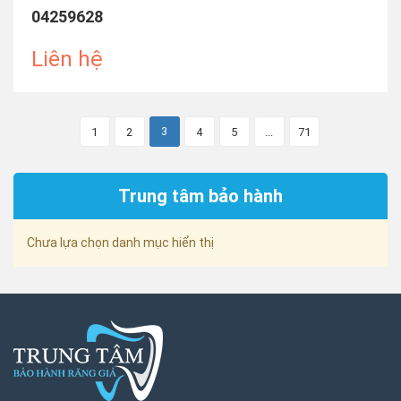
04259628
Liên hệ
3
1
2
4
5
...
71
Trung tâm bảo hành
Chưa lựa chọn danh mục hiển thị