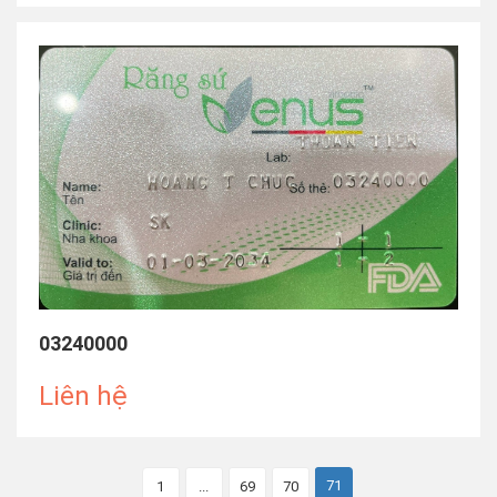
03240000
Liên hệ
71
1
...
69
70