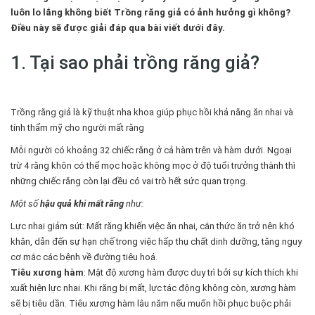
luôn lo lắng không biết Trồng răng giả có ảnh hưởng gì không?
Điều này sẽ được giải đáp qua bài viết dưới đây.
1. Tại sao phải trồng răng giả?
Trồng răng giả là kỹ thuật nha khoa giúp phục hồi khả năng ăn nhai và
tính thẩm mỹ cho người mất răng
Mỗi người có khoảng 32 chiếc răng ở cả hàm trên và hàm dưới. Ngoại
trừ 4 răng khôn có thể mọc hoặc không mọc ở độ tuổi trưởng thành thì
những chiếc răng còn lại đều có vai trò hết sức quan trọng.
Một số
hậu quả khi mất răng
như:
Lực nhai giảm sút: Mất răng khiến việc ăn nhai, cắn thức ăn trở nên khó
khăn, dẫn đến sự hạn chế trong việc hấp thụ chất dinh dưỡng, tăng nguy
cơ mắc các bệnh về đường tiêu hoá.
Tiêu xương hàm
: Mật độ xương hàm được duy trì bởi sự kích thích khi
xuất hiện lực nhai. Khi răng bị mất, lực tác động không còn, xương hàm
sẽ bị tiêu dần. Tiêu xương hàm lâu năm nếu muốn hồi phục buộc phải