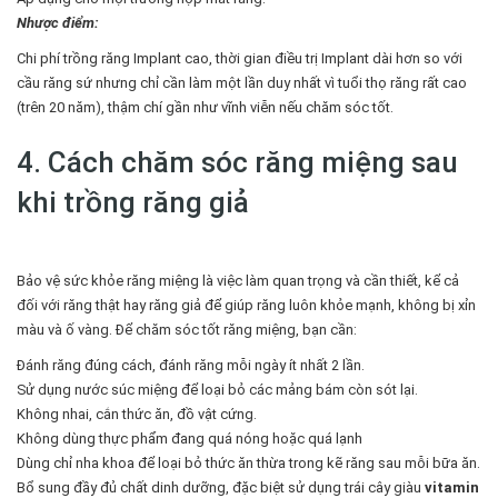
Nhược điểm:
Chi phí trồng răng Implant cao, thời gian điều trị Implant dài hơn so với
cầu răng sứ nhưng chỉ cần làm một lần duy nhất vì tuổi thọ răng rất cao
(trên 20 năm), thậm chí gần như vĩnh viễn nếu chăm sóc tốt.
4. Cách chăm sóc răng miệng sau
khi trồng răng giả
Bảo vệ sức khỏe răng miệng là việc làm quan trọng và cần thiết, kể cả
đối với răng thật hay răng giả để giúp răng luôn khỏe mạnh, không bị xỉn
màu và ố vàng. Để chăm sóc tốt răng miệng, bạn cần:
Đánh răng đúng cách, đánh răng mỗi ngày ít nhất 2 lần.
Sử dụng nước súc miệng để loại bỏ các mảng bám còn sót lại.
Không nhai, cắn thức ăn, đồ vật cứng.
Không dùng thực phẩm đang quá nóng hoặc quá lạnh
Dùng chỉ nha khoa để loại bỏ thức ăn thừa trong kẽ răng sau mỗi bữa ăn.
Bổ sung đầy đủ chất dinh dưỡng, đặc biệt sử dụng trái cây giàu
vitamin