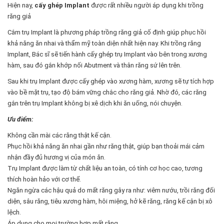
Hiện nay,
cấy ghép Implant
được rất nhiều người áp dụng khi trồng
răng giả
Cắm trụ Implant là phương pháp trồng răng giả cố định giúp phục hồi
khả năng ăn nhai và thẩm mỹ toàn diện nhất hiện nay. Khi trồng răng
Implant, Bác sĩ sẽ tiến hành cấy ghép trụ Implant vào bên trong xương
hàm, sau đó gắn khớp nối Abutment và thân răng sứ lên trên.
Sau khi trụ Implant được cấy ghép vào xương hàm, xương sẽ tự tích hợp
vào bề mặt trụ, tạo độ bám vững chắc cho răng giả. Nhờ đó, các răng
gắn trên trụ Implant không bị xê dịch khi ăn uống, nói chuyện.
Ưu điểm:
Không cần mài các răng thật kế cận.
Phục hồi khả năng ăn nhai gần như răng thật, giúp bạn thoải mái cảm
nhận đầy đủ hương vị của món ăn.
Trụ Implant được làm từ chất liệu an toàn, có tính cơ học cao, tương
thích hoàn hảo với cơ thể.
Ngăn ngừa các hậu quả do mất răng gây ra như: viêm nướu, trồi răng đối
diện, sâu răng, tiêu xương hàm, hôi miệng, hở kẽ răng, răng kế cận bị xô
lệch.
Áp dụng cho mọi trường hợp mất răng.