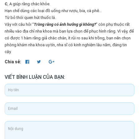
C
, A giúp răng chắc khỏe.
Hạn chế dùng các loại đồ uống như rượu, bia, cà phê...
Từ bỏ thói quen hút thuốc lá.
Vậy với câu hỏi “
Trồng răng có ảnh hưởng gì không?
” còn phụ thuộc rất
nhiều vào địa chỉ nha khoa mà bạn lựa chọn để phục hình răng. Vì vậy, để
có được 1 hàm răng giả chắc chắn, ít rủi ro sau khi trồng, bạn nên chọn
phòng khám nha khoa uy tín, nha sĩ có kinh nghiệm lâu năm, đáng tin
cậy.
Chia sẻ:
VIẾT BÌNH LUẬN CỦA BẠN: