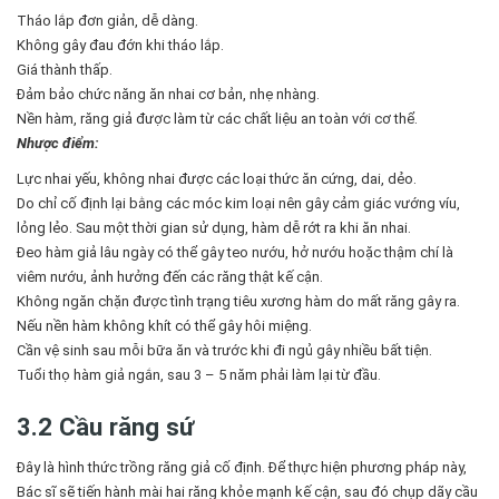
Tháo lắp đơn giản, dễ dàng.
Không gây đau đớn khi tháo lắp.
Giá thành thấp.
Đảm bảo chức năng ăn nhai cơ bản, nhẹ nhàng.
Nền hàm, răng giả được làm từ các chất liệu an toàn với cơ thể.
Nhược điểm:
Lực nhai yếu, không nhai được các loại thức ăn cứng, dai, dẻo.
Do chỉ cố định lại bằng các móc kim loại nên gây cảm giác vướng víu,
lỏng lẻo. Sau một thời gian sử dụng, hàm dễ rớt ra khi ăn nhai.
Đeo hàm giả lâu ngày có thể gây teo nướu, hở nướu hoặc thậm chí là
viêm nướu, ảnh hưởng đến các răng thật kế cận.
Không ngăn chặn được tình trạng tiêu xương hàm do mất răng gây ra.
Nếu nền hàm không khít có thể gây hôi miệng.
Cần vệ sinh sau mỗi bữa ăn và trước khi đi ngủ gây nhiều bất tiện.
Tuổi thọ hàm giả ngắn, sau 3 – 5 năm phải làm lại từ đầu.
3.2 Cầu răng sứ
Đây là hình thức trồng răng giả cố định. Để thực hiện phương pháp này,
Bác sĩ sẽ tiến hành mài hai răng khỏe mạnh kế cận, sau đó chụp dãy cầu