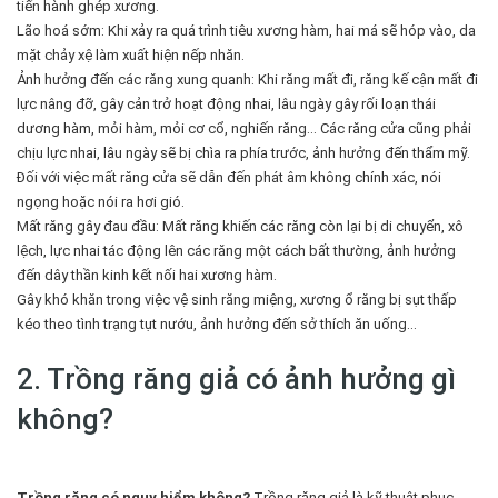
tiến hành ghép xương.
Lão hoá sớm: Khi xảy ra quá trình tiêu xương hàm, hai má sẽ hóp vào, da
mặt chảy xệ làm xuất hiện nếp nhăn.
Ảnh hưởng đến các răng xung quanh: Khi răng mất đi, răng kế cận mất đi
lực nâng đỡ, gây cản trở hoạt động nhai, lâu ngày gây rối loạn thái
dương hàm, mỏi hàm, mỏi cơ cổ, nghiến răng... Các răng cửa cũng phải
chịu lực nhai, lâu ngày sẽ bị chìa ra phía trước, ảnh hưởng đến thẩm mỹ.
Đối với việc mất răng cửa sẽ dẫn đến phát âm không chính xác, nói
ngọng hoặc nói ra hơi gió.
Mất răng gây đau đầu: Mất răng khiến các răng còn lại bị di chuyển, xô
lệch, lực nhai tác động lên các răng một cách bất thường, ảnh hưởng
đến dây thần kinh kết nối hai xương hàm.
Gây khó khăn trong việc vệ sinh răng miệng, xương ổ răng bị sụt thấp
kéo theo tình trạng tụt nướu, ảnh hưởng đến sở thích ăn uống...
2. Trồng răng giả có ảnh hưởng gì
không?
Trồng răng có nguy hiểm không?
Trồng răng giả là kỹ thuật phục