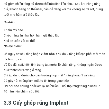
sứ gồm nhiều răng sứ được chế tác dính liền nhau. Sau khi trồng răng
giả, Khách hàng có thể nhai, cắn dễ dàng với mà không sợ rơi rớt, bung
tuột như hàm giả tháo lắp.
Ưu điểm:
Thẩm mỹ cao.
Chức năng ăn nhai hơn hàm giả tháo lắp.
Khá an toàn với cơ thể.
Nhược điểm:
Có nguy cơ sâu răng hoặc
viêm nha chu
do 2 răng kế cận phải mài mòn
để làm trụ cầu.
Về lâu dài xuất hiện tình trạng tụt nướu, lộ chân răng, không ngăn được
quá trình tiêu xương ổ răng.
Chỉ áp dụng được cho các trường hợp mất 1 răng hoặc 1 vài răng.
Dễ gây hôi miệng làm mất tự tin trong giao tiếp.
Chi phí cao nhưng phải làm lại nhiều lần. Tuổi thọ răng trung bình từ 7 –
10 năm nếu chăm sóc tốt.
3.3 Cấy ghép răng Implant