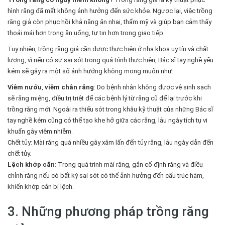
hình răng đã mất không ảnh hưởng đến sức khỏe. Ngược lại, việc trồng
răng giả còn phục hồi khả năng ăn nhai, thẩm mỹ và giúp bạn cảm thấy
thoải mái hơn trong ăn uống, tự tin hơn trong giao tiếp.
Tuy nhiên, trồng răng giả cần được thực hiện ở nha khoa uy tín và chất
lượng, vì nếu có sự sai sót trong quá trình thực hiện, Bác sĩ tay nghề yếu
kém sẽ gây ra một số ảnh hưởng không mong muốn như:
Viêm nướu
,
viêm chân răng
: Do bệnh nhân không được vệ sinh sạch
sẽ răng miệng, điều trị triệt để các bệnh lý từ răng cũ để lại trước khi
trồng răng mới. Ngoài ra thiếu sót trong khâu kỹ thuật của những Bác sĩ
tay nghề kém cũng có thể tạo khe hở giữa các răng, lâu ngày tích tụ vi
khuẩn gây viêm nhiễm.
Chết tủy: Mài răng quá nhiều gây xâm lấn đến tủy răng, lâu ngày dẫn đến
chết tủy.
Lệch khớp cắn
: Trong quá trình mài răng, gắn cố định răng và điều
chỉnh răng nếu có bất kỳ sai sót có thể ảnh hưởng đến cấu trúc hàm,
khiến khớp cắn bị lệch.
3. Những phương pháp trồng răng