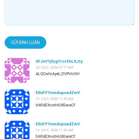
GỬI BÌNH LUẬN
XFJnYYjfygYrcvfALXJty
23 JULY, 2026 07:17 AM
ALQCwloAyeLZIVPHcOH
ERsFFYnmdopoadZwV
14 JULY, 2026 11:43 AM
bWldEXvotHUXEereCf
ERsFFYnmdopoadZwV
14 JULY, 2026 11:43 AM
bWldEXvotHUXEereCf