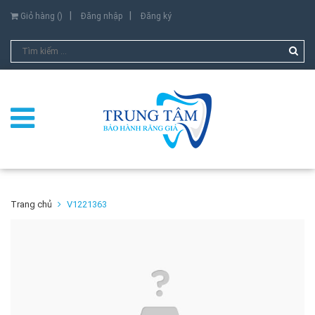
Giỏ hàng (
)
Đăng nhập
Đăng ký
Trang chủ
V1221363