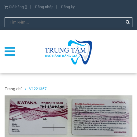
Giỏ hàng (
)
Đăng nhập
Đăng ký
Trang chủ
V1221357