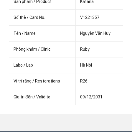
Sản phẩm / Product
Katana
Số thẻ / Card No.
V1221357
Tên / Name
Nguyễn Văn Huy
Phòng khám / Clinic
Ruby
Labo / Lab
Hà Nội
Vị trí răng / Restorations
R26
Gía trị đến / Valid to
09/12/2031