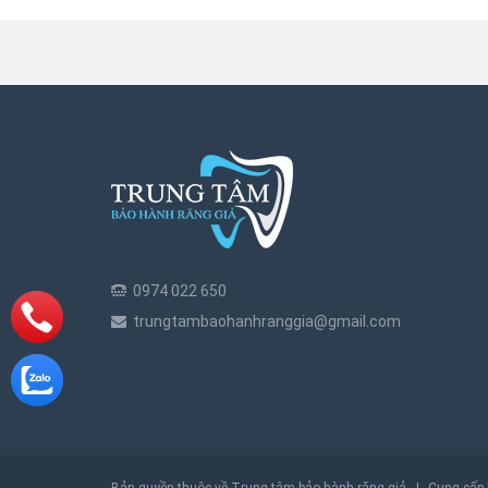
0974 022 650
trungtambaohanhranggia@gmail.com
Bản quyền thuộc về Trung tâm bảo hành răng giả
|
Cung cấp