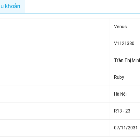
ều khoản
Venus
V1121330
Trần Thị Min
Ruby
Hà Nội
R13 - 23
07/11/2031