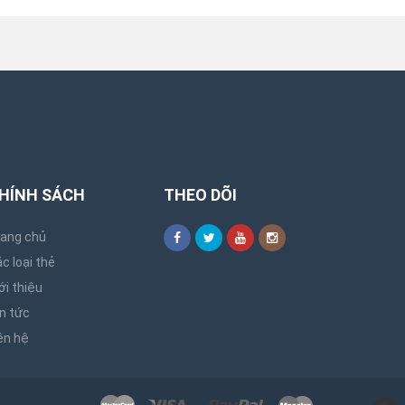
HÍNH SÁCH
THEO DÕI
rang chủ
c loại thẻ
ới thiệu
n tức
ên hệ