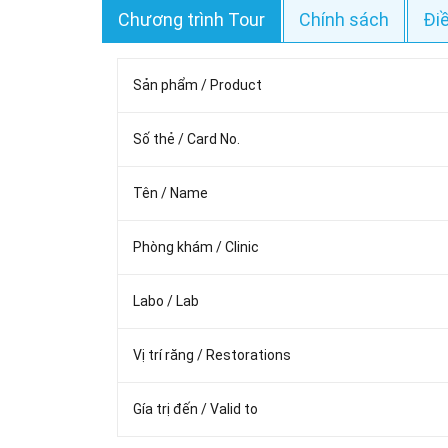
Chương trình Tour
Chính sách
Đi
Sản phẩm / Product
Số thẻ / Card No.
Tên / Name
Phòng khám / Clinic
Labo / Lab
Vị trí răng / Restorations
Gía trị đến / Valid to