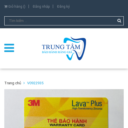
Giỏ hàng (
)
Đăng nhập
Đăng ký
Trang chủ
V0922935