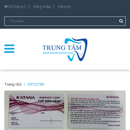
Giỏ hàng (
)
Đăng nhập
Đăng ký
Trang chủ
V0722780