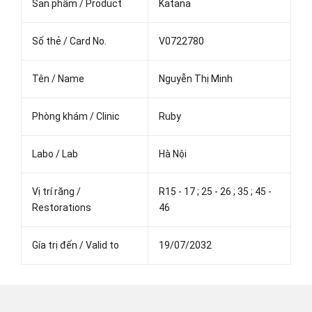
Sản phẩm / Product
Katana
Số thẻ / Card No.
V0722780
Tên / Name
Nguyễn Thị Minh
Phòng khám / Clinic
Ruby
Labo / Lab
Hà Nội
Vị trí răng /
R15 - 17 ; 25 - 26 ; 35 ; 45 -
Restorations
46
Gía trị đến / Valid to
19/07/2032