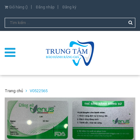
Giỏ hàng (
)
Đăng nhập
Đăng ký
Trang chủ
V0522565