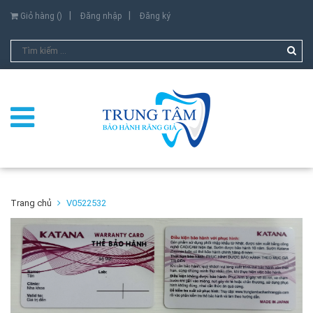
Giỏ hàng (
)
Đăng nhập
Đăng ký
Trang chủ
V0522532