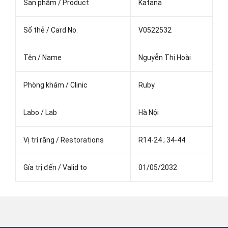
Sản phẩm / Product
Katana
Số thẻ / Card No.
V0522532
Tên / Name
Nguyễn Thị Hoài
Phòng khám / Clinic
Ruby
Labo / Lab
Hà Nội
Vị trí răng / Restorations
R14-24 ; 34-44
Gía trị đến / Valid to
01/05/2032