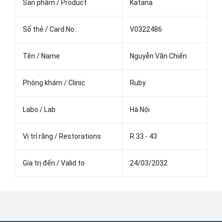
Sản phẩm / Product
Katana
Số thẻ / Card No.
V0322486
Tên / Name
Nguyễn Văn Chiến
Phòng khám / Clinic
Ruby
Labo / Lab
Hà Nội
Vị trí răng / Restorations
R 33 - 43
Gía trị đến / Valid to
24/03/2032