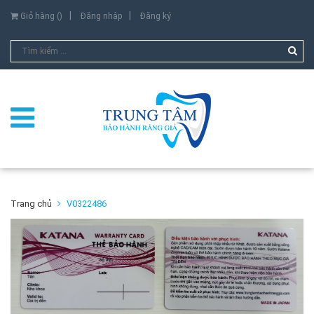
Giỏ hàng (
)
Đăng nhập
Đăng ký
Trang chủ
V0322486