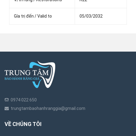
Gía trị đến / Valid to
05/03/2032
0974 022 650
trungtambaohanhranggia@gmail.com
VỀ CHÚNG TÔI