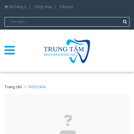
Giỏ hàng (
)
Đăng nhập
Đăng ký
Trang chủ
V0322454