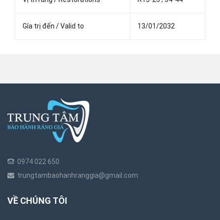
Gía trị đến / Valid to
13/01/2032
0974 022 650
trungtambaohanhranggia@gmail.com
VỀ CHÚNG TÔI