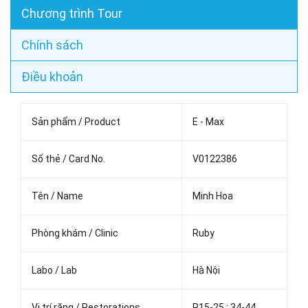
Chương trình Tour
Chính sách
Điều khoản
Sản phẩm / Product
E - Max
Số thẻ / Card No.
V0122386
Tên / Name
Minh Hoa
Phòng khám / Clinic
Ruby
Labo / Lab
Hà Nội
Vị trí răng / Restorations
R15-25 ; 34-44