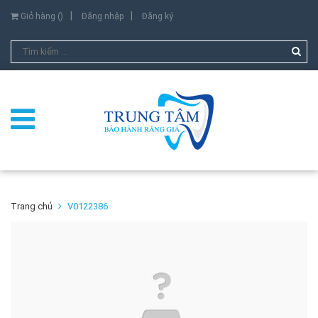
Giỏ hàng (
)
Đăng nhập
Đăng ký
Trang chủ
V0122386