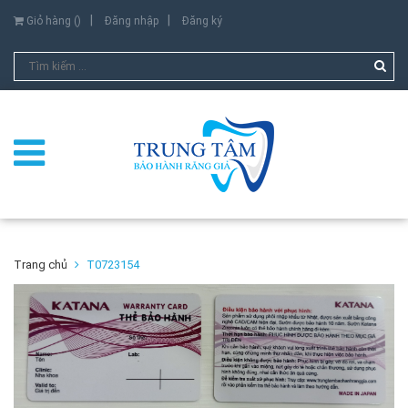
Giỏ hàng (
)
Đăng nhập
Đăng ký
Trang chủ
T0723154