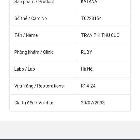
Sản phẩm / Product
KATANA
Số thẻ / Card No.
T0723154
Tên / Name
TRAN THI THU CUC
Phòng khám / Clinic
RUBY
Labo / Lab
Hà Nội
Vị trí răng / Restorations
R14-24
Gía trị đến / Valid to
20/07/2033