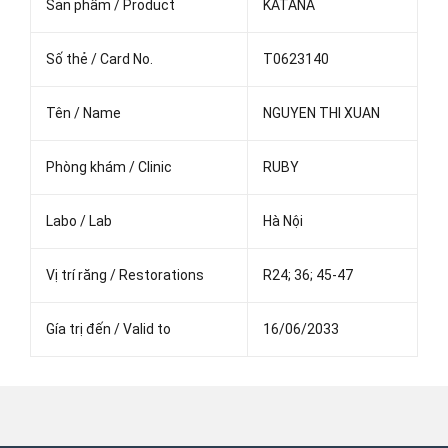
Sản phẩm / Product
KATANA
Số thẻ / Card No.
T0623140
Tên / Name
NGUYEN THI XUAN
Phòng khám / Clinic
RUBY
Labo / Lab
Hà Nội
Vị trí răng / Restorations
R24; 36; 45-47
Gía trị đến / Valid to
16/06/2033