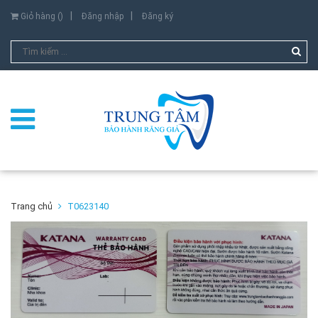
Giỏ hàng (
)
Đăng nhập
Đăng ký
Trang chủ
T0623140