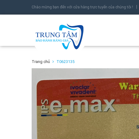
Chào mừng bạn đến với cửa hàng trực tuyến của chúng tôi !
Trang chủ
T0623135