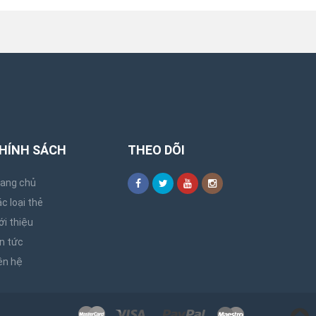
HÍNH SÁCH
THEO DÕI
rang chủ
c loại thẻ
ới thiệu
n tức
ên hệ