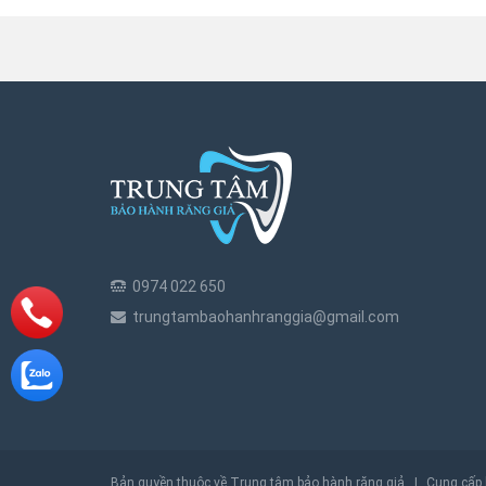
0974 022 650
trungtambaohanhranggia@gmail.com
Bản quyền thuộc về Trung tâm bảo hành răng giả
|
Cung cấp