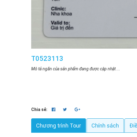
T0523113
Mô tả ngắn của sản phẩm đang được cập nhật ...
Chia sẻ:
Chương trình Tour
Chính sách
Đi