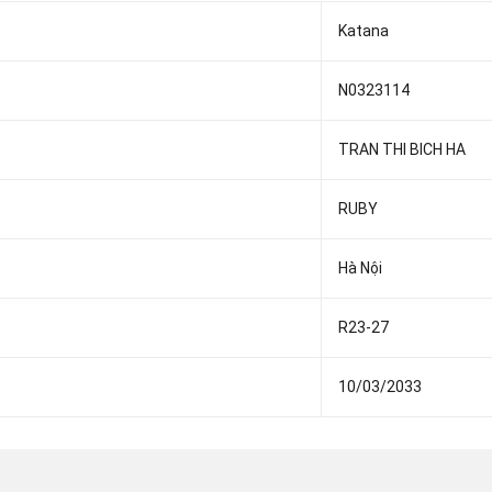
Katana
N0323114
TRAN THI BICH HA
RUBY
Hà Nội
R23-27
10/03/2033