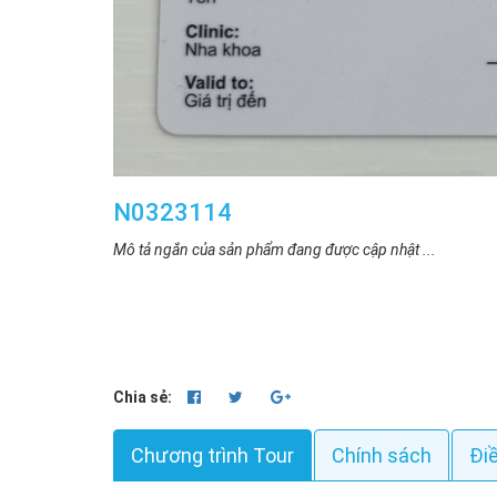
N0323114
Mô tả ngắn của sản phẩm đang được cập nhật ...
Chia sẻ:
Chương trình Tour
Chính sách
Đi