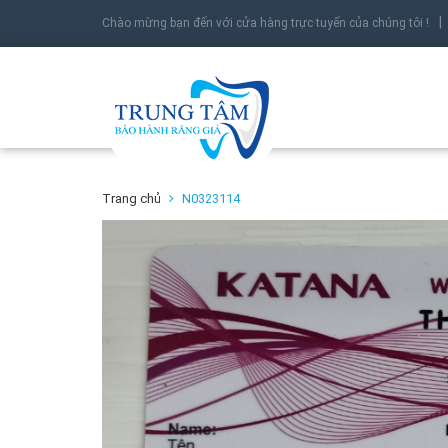
Chào mừng bạn đến với cửa hàng trực tuyến của chúng tôi !
Trang chủ
N0323114