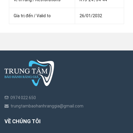
Gía trị đến / Valid to
26/01/2032
0974 022 650
trungtambaohanhranggia@gmail.com
VỀ CHÚNG TÔI