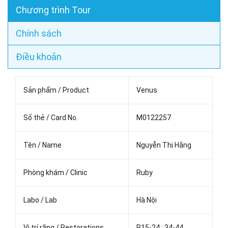
Chương trình Tour
Chính sách
Điều khoản
Sản phẩm / Product
Venus
Số thẻ / Card No.
M0122257
Tên / Name
Nguyễn Thị Hằng
Phòng khám / Clinic
Ruby
Labo / Lab
Hà Nội
Vị trí răng / Restorations
R15-24 ; 34-44