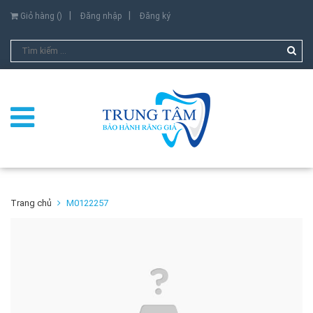
Giỏ hàng (
)
Đăng nhập
Đăng ký
Trang chủ
M0122257