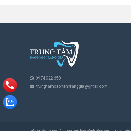
0974 022 650
trungtambaohanhranggia@gmail.com
Bản quyền thuộc về Trung tâm bảo hành răng giả
|
Cung cấp