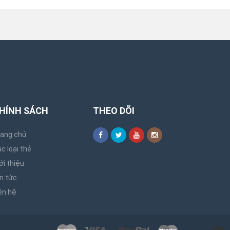
HÍNH SÁCH
THEO DÕI
rang chủ
c loại thẻ
ới thiệu
n tức
ên hệ