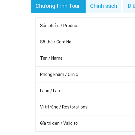
Chương trình Tour
Chính sách
Đi
Sản phẩm / Product
Số thẻ / Card No.
Tên / Name
Phòng khám / Clinic
Labo / Lab
Vị trí răng / Restorations
Gía trị đến / Valid to