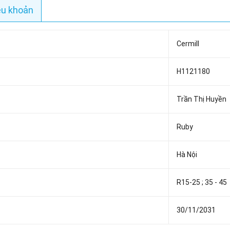
ều khoản
Cermill
H1121180
Trần Thị Huyền
Ruby
Hà Nội
R15-25 ; 35 - 45
30/11/2031