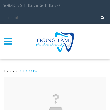
Giỏ hàng (
)
Đăng nhập
Đăng ký
Trang chủ
H1121154