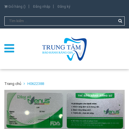
Giỏ hàng (
)
Đăng nhập
Đăng ký
Trang chủ
H0622388