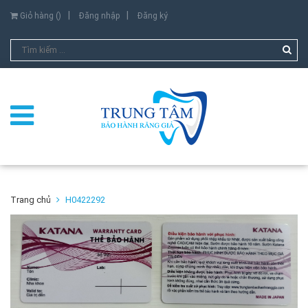
Giỏ hàng (
)
Đăng nhập
Đăng ký
Trang chủ
H0422292