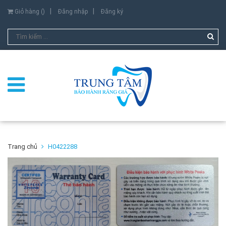
Giỏ hàng (
)
Đăng nhập
Đăng ký
Trang chủ
H0422288