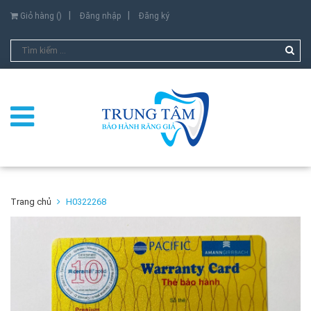
Giỏ hàng (
)
Đăng nhập
Đăng ký
Trang chủ
H0322268