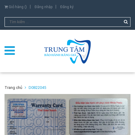
Giỏ hàng (
)
Đăng nhập
Đăng ký
Trang chủ
D0822045