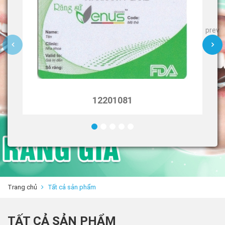
prev
1220
12201081
Trang chủ
Tất cả sản phẩm
TẤT CẢ SẢN PHẨM