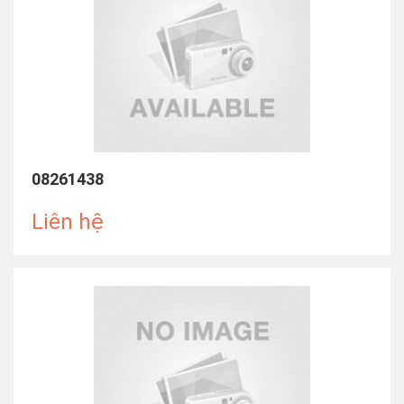
08261438
Liên hệ