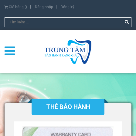
Giỏ hàng (
)
Đăng nhập
Đăng ký
THẺ BẢO HÀNH