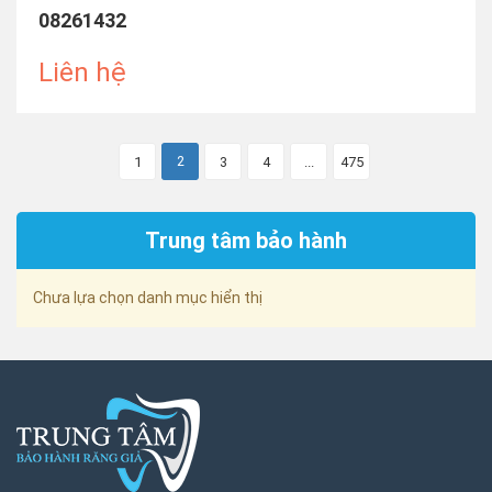
08261432
Liên hệ
2
1
3
4
...
475
Trung tâm bảo hành
Chưa lựa chọn danh mục hiển thị