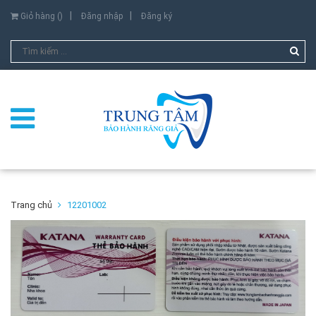
Giỏ hàng (
)
Đăng nhập
Đăng ký
Trang chủ
12201002