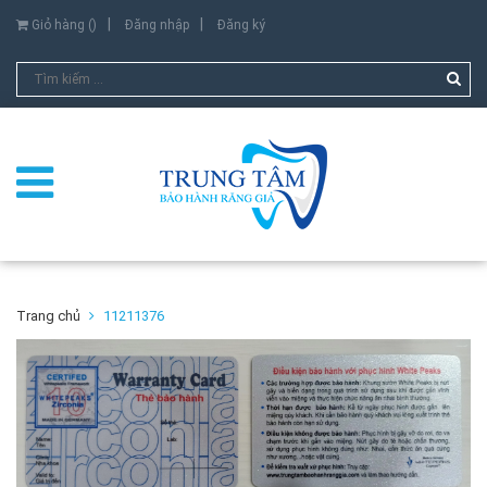
Giỏ hàng (
)
Đăng nhập
Đăng ký
Trang chủ
11211376