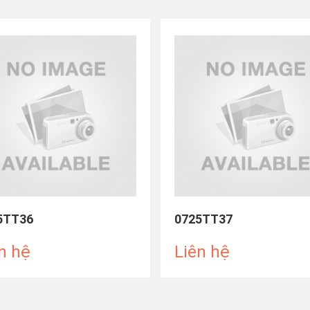
5TT36
0725TT37
n hệ
Liên hệ