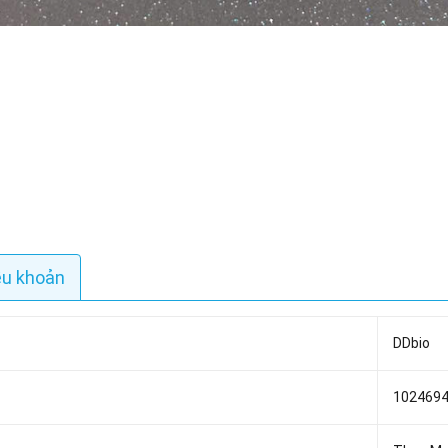
ều khoản
DDbio
102469