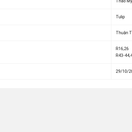
Thao M
Tulip
Thuận T
R16,26
R43-44,
29/10/2