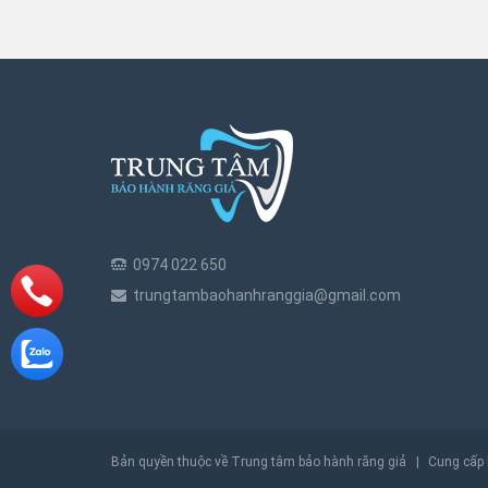
0974 022 650
trungtambaohanhranggia@gmail.com
Bản quyền thuộc về Trung tâm bảo hành răng giả
|
Cung cấp