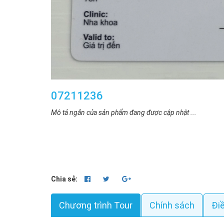
07211236
Mô tả ngắn của sản phẩm đang được cập nhật ...
Chia sẻ:
Chương trình Tour
Chính sách
Đi