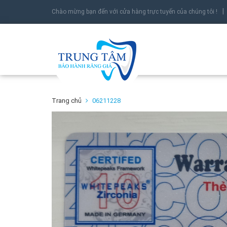
Chào mừng bạn đến với cửa hàng trực tuyến của chúng tôi !
Trang chủ
06211228