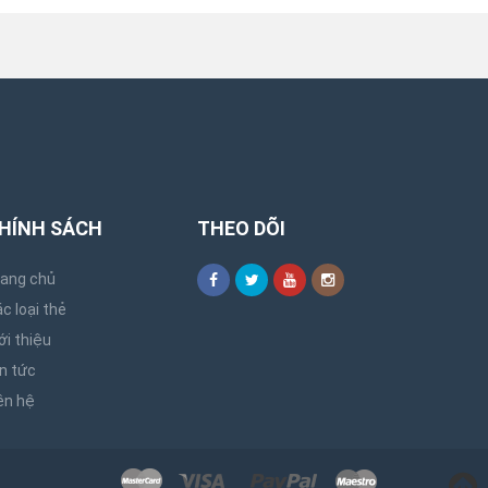
HÍNH SÁCH
THEO DÕI
rang chủ
c loại thẻ
ới thiệu
n tức
ên hệ