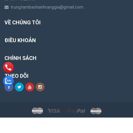
trungtambaohanhranggia@gmail.com
VỀ CHÚNG TÔI
ĐIỀU KHOẢN
CHÍNH SÁCH
THEO DÕI
Bản quyền thuộc về Trung tâm bảo hành răng giả
Cung cấp bởi
Sapo