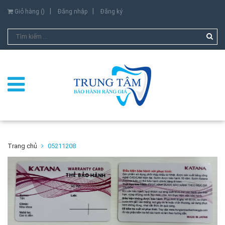
Giỏ hàng (
)
Đăng nhập
Đăng ký
Trang chủ
05211208