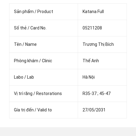
Sản phẩm / Product
Katana Full
Số thẻ / Card No.
05211208
Tên / Name
Trương Thị Bích
Phòng khám / Clinic
Thế Anh
Labo / Lab
Hà Nội
Vị trí răng / Restorations
R35-37 ; 45-47
Gía trị đến / Valid to
27/05/2031