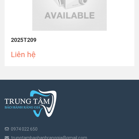
2025T209
Liên hệ
0974 022 650
trungtambaohanhranggia@gmail.com