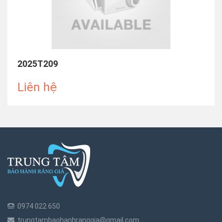
2025T209
Liên hệ
0974 022 650
trungtambaohanhranggia@gmail.com