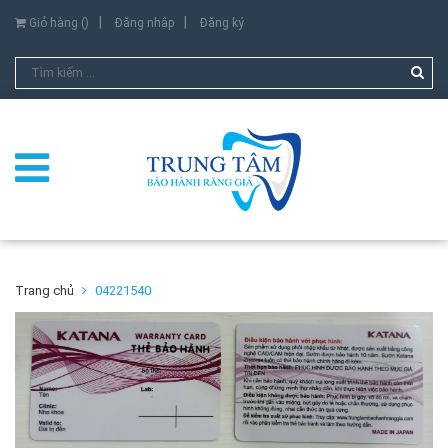
Giỏ hàng (
)
Đăng nhập
Đăng ký
Trang chủ
04221540