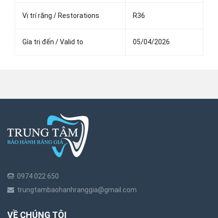
Vị trí răng / Restorations
R36
Gía trị đến / Valid to
05/04/2026
0974 022 650
trungtambaohanhranggia@gmail.com
VỀ CHÚNG TÔI