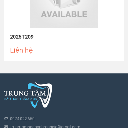
2025T209
Liên hệ
0974 022 650
trungtambaohanhranggia@gmail.com