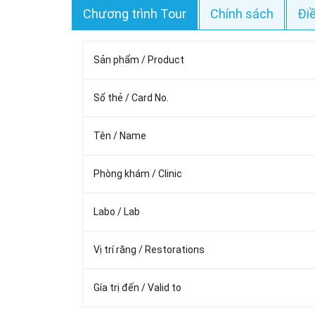
Chương trình Tour
Chính sách
Đi
Sản phẩm / Product
Số thẻ / Card No.
Tên / Name
Phòng khám / Clinic
Labo / Lab
Vị trí răng / Restorations
Gía trị đến / Valid to