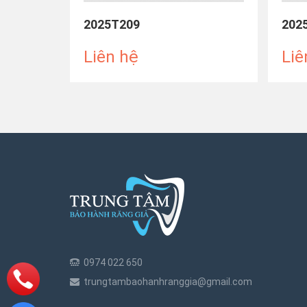
2025T209
202
Liên hệ
Liê
0974 022 650
trungtambaohanhranggia@gmail.com