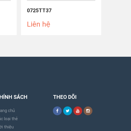
0725TT37
0725TT
Liên hệ
Liên 
HÍNH SÁCH
THEO DÕI
rang chủ
c loại thẻ
ới thiệu