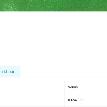
ều khoản
Venus
03242366