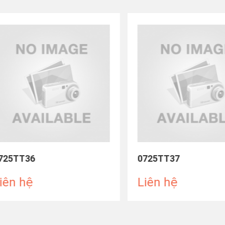
5TT36
0725TT37
n hệ
Liên hệ