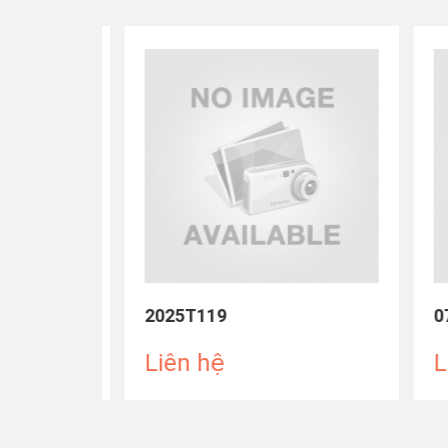
2025T119
072
Liên hệ
Liê