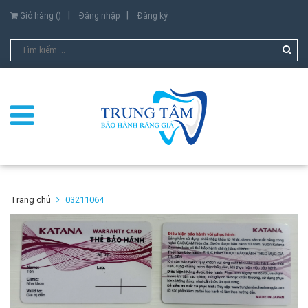
Giỏ hàng (
)
Đăng nhập
Đăng ký
Trang chủ
03211064