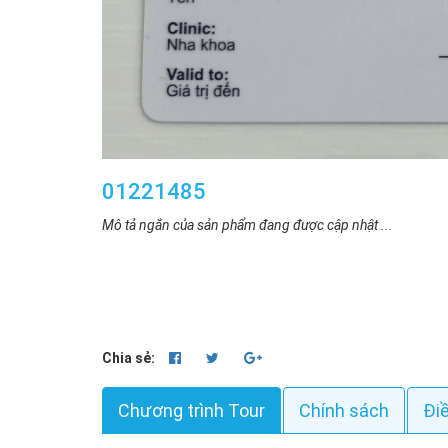
01221485
Mô tả ngắn của sản phẩm đang được cập nhật ...
Chia sẻ:
Chương trình Tour
Chính sách
Đi