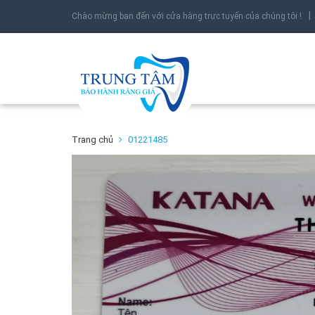
Chào mừng bạn đến với cửa hàng trực tuyến của chúng tôi !
Trang chủ
01221485