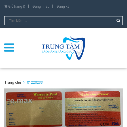
Giỏ hàng (
)
Đăng nhập
Đăng ký
Trang chủ
01220233