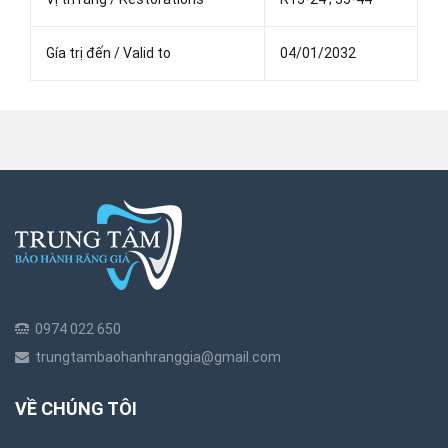
Gía trị đến / Valid to
04/01/2032
0974 022 650
trungtambaohanhranggia@gmail.com
VỀ CHÚNG TÔI