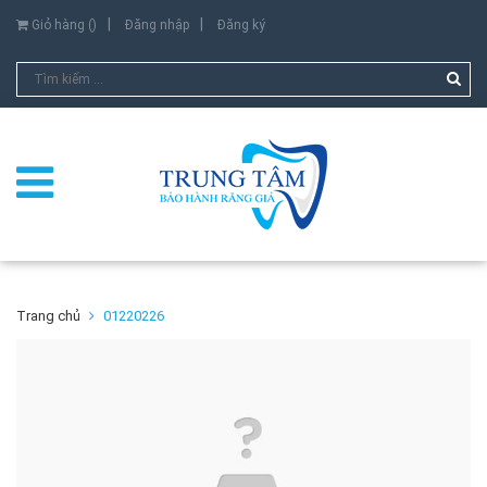
Giỏ hàng (
)
Đăng nhập
Đăng ký
Trang chủ
01220226