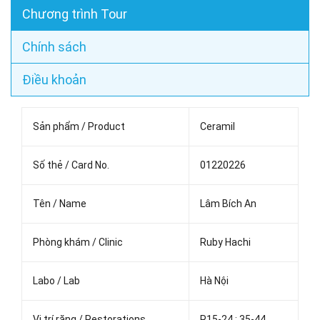
Chương trình Tour
Chính sách
Điều khoản
Sản phẩm / Product
Ceramil
Số thẻ / Card No.
01220226
Tên / Name
Lâm Bích An
Phòng khám / Clinic
Ruby Hachi
Labo / Lab
Hà Nội
Vị trí răng / Restorations
R15-24 ; 35-44